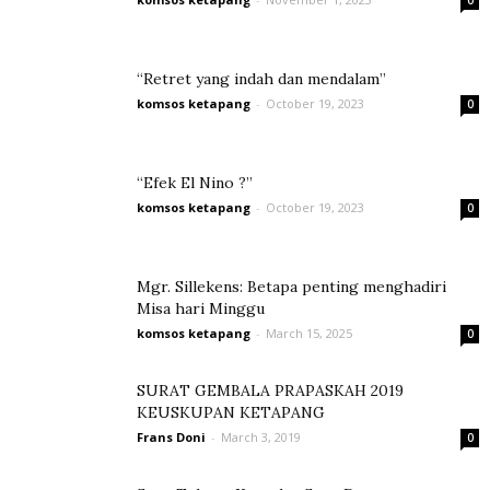
0
“Retret yang indah dan mendalam”
komsos ketapang
-
October 19, 2023
0
“Efek El Nino ?”
komsos ketapang
-
October 19, 2023
0
Mgr. Sillekens: Betapa penting menghadiri
Misa hari Minggu
komsos ketapang
-
March 15, 2025
0
SURAT GEMBALA PRAPASKAH 2019
KEUSKUPAN KETAPANG
Frans Doni
-
March 3, 2019
0