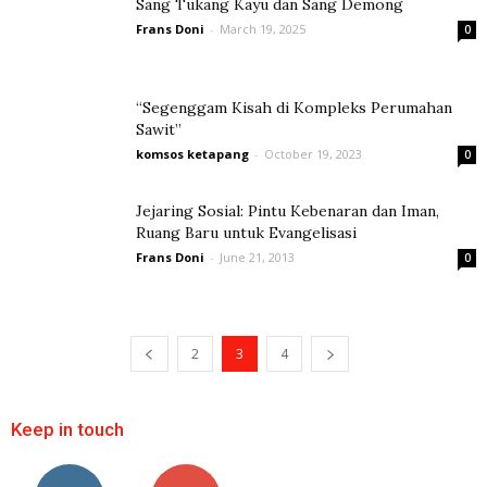
Sang Tukang Kayu dan Sang Demong
Frans Doni
-
March 19, 2025
0
“Segenggam Kisah di Kompleks Perumahan
Sawit”
komsos ketapang
-
October 19, 2023
0
Jejaring Sosial: Pintu Kebenaran dan Iman,
Ruang Baru untuk Evangelisasi
Frans Doni
-
June 21, 2013
0
2
3
4
Keep in touch