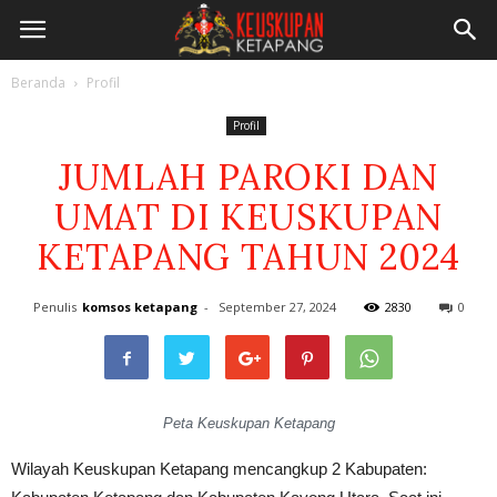
Beranda
Profil
Profil
JUMLAH PAROKI DAN
UMAT DI KEUSKUPAN
KETAPANG TAHUN 2024
Penulis
komsos ketapang
-
September 27, 2024
2830
0
Peta Keuskupan Ketapang
Wilayah Keuskupan Ketapang mencangkup 2 Kabupaten: