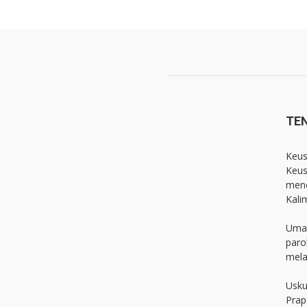
TE
Keus
Keus
menc
Kali
Umat
paro
mela
Usku
Prap