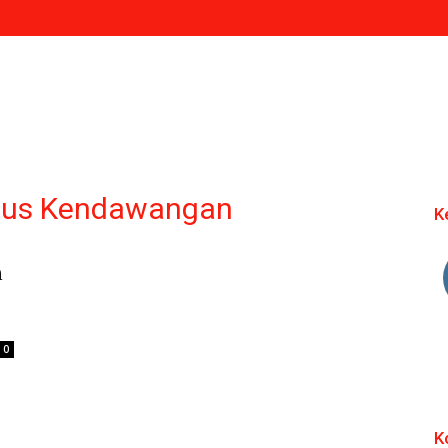
fanus Kendawangan
K
n
0
K