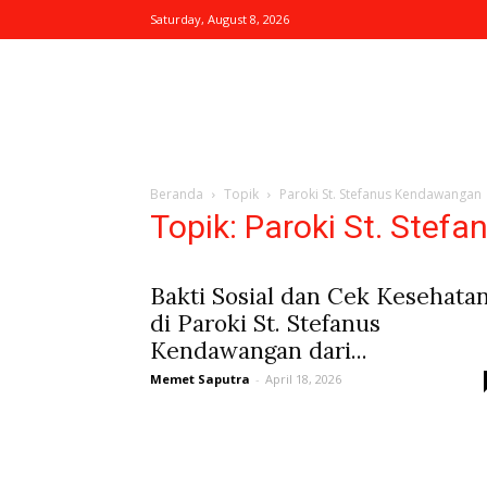
Saturday, August 8, 2026
Beranda
Topik
Paroki St. Stefanus Kendawangan
Topik: Paroki St. Ste
Bakti Sosial dan Cek Kesehata
di Paroki St. Stefanus
Kendawangan dari...
Memet Saputra
-
April 18, 2026