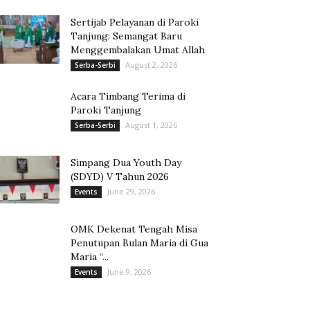
Sertijab Pelayanan di Paroki
Tanjung: Semangat Baru
Menggembalakan Umat Allah
August 2, 2026
Serba-Serbi
Acara Timbang Terima di
Paroki Tanjung
August 1, 2026
Serba-Serbi
Simpang Dua Youth Day
(SDYD) V Tahun 2026
June 29, 2026
Events
OMK Dekenat Tengah Misa
Penutupan Bulan Maria di Gua
Maria “...
June 9, 2026
Events