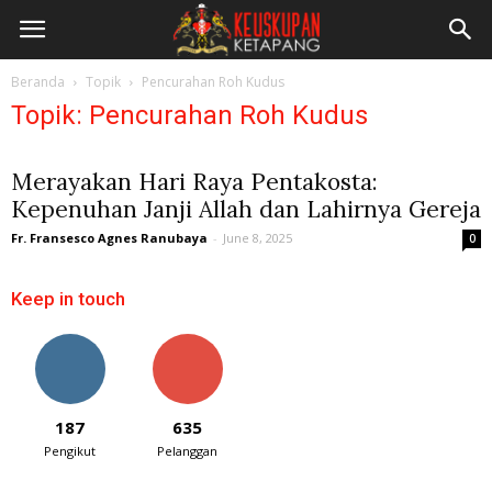
Beranda
Topik
Pencurahan Roh Kudus
Topik: Pencurahan Roh Kudus
Merayakan Hari Raya Pentakosta:
Kepenuhan Janji Allah dan Lahirnya Gereja
Fr. Fransesco Agnes Ranubaya
-
June 8, 2025
0
Keep in touch
187
635
Pengikut
Pelanggan