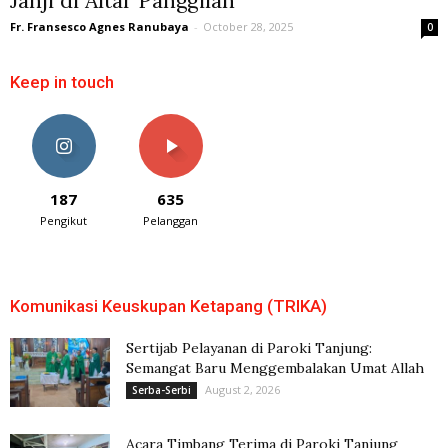
Janji di Altar Panggilan
Fr. Fransesco Agnes Ranubaya
-
October 28, 2025
0
Keep in touch
187
635
Pengikut
Pelanggan
Komunikasi Keuskupan Ketapang (TRIKA)
Sertijab Pelayanan di Paroki Tanjung:
Semangat Baru Menggembalakan Umat Allah
August 2, 2026
Serba-Serbi
Acara Timbang Terima di Paroki Tanjung