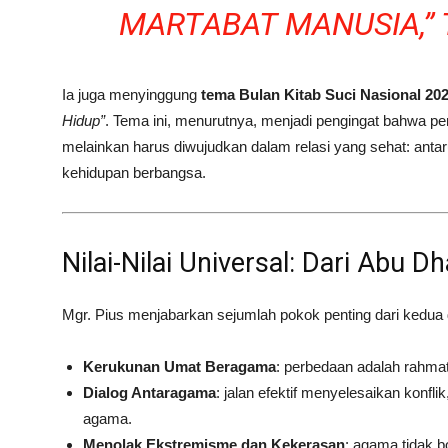
MARTABAT MANUSIA,” 
Ia juga menyinggung
tema Bulan Kitab Suci Nasional 20
Hidup”
. Tema ini, menurutnya, menjadi pengingat bahwa pem
melainkan harus diwujudkan dalam relasi yang sehat: ant
kehidupan berbangsa.
Nilai-Nilai Universal: Dari Abu Dh
Mgr. Pius menjabarkan sejumlah pokok penting dari kedua d
Kerukunan Umat Beragama
: perbedaan adalah rahmat
Dialog Antaragama
: jalan efektif menyelesaikan konf
agama.
Menolak Ekstremisme dan Kekerasan
: agama tidak bo