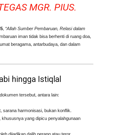
TEGAS MGR. PIUS.
25
,
“Allah Sumber Pembaruan, Relasi dalam
baruan iman tidak bisa berhenti di ruang doa,
arumat beragama, antarbudaya, dan dalam
abi hingga Istiqlal
okumen tersebut, antara lain:
, sarana harmonisasi, bukan konflik.
lik, khususnya yang dipicu penyalahgunaan
leh dijadikan dalih perang atau teror.