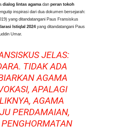
ya
dialog lintas agama
dan
peran tokoh
gutip inspirasi dari dua dokumen bersejarah:
019) yang ditandatangani Paus Fransiskus
larasi Istiqlal 2024
yang ditandatangani Paus
ruddin Umar.
ANSISKUS JELAS:
ARA. TIDAK ADA
BIARKAN AGAMA
VOKASI, APALAGI
LIKNYA, AGAMA
JU PERDAMAIAN,
N PENGHORMATAN