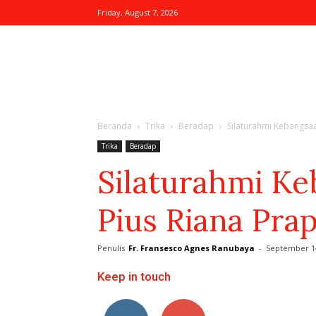
Friday, August 7, 2026
Website
Beranda
Trika
Beradap
Silaturahmi Kebangsaa
Resmi
Trika
Beradap
Silaturahmi Ke
Pius Riana Prap
Keuskupan
Penulis
Fr. Fransesco Agnes Ranubaya
-
September 14
Keep in touch
Ketapang