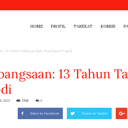
HOME
PROFIL
TAREKAT
KOMISI
P
n: 13 Tahun Tahbisan Mgr. Pius Riana Prapdi
bangsaan: 13 Tahun T
di
, 2025
1353
0
Share ke Facebook
Tweet on Twitter