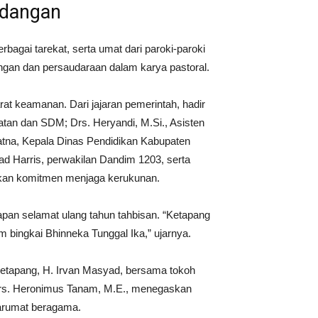
ndangan
berbagai tarekat, serta umat dari paroki-paroki
ngan dan persaudaraan dalam karya pastoral.
arat keamanan. Dari jajaran pemerintah, hadir
atan dan SDM; Drs. Heryandi, M.Si., Asisten
atna, Kepala Dinas Pendidikan Kabupaten
 Harris, perwakilan Dandim 1203, serta
hkan komitmen menjaga kerukunan.
apan selamat ulang tahun tahbisan. “Ketapang
 bingkai Bhinneka Tunggal Ika,” ujarnya.
Ketapang, H. Irvan Masyad, bersama tokoh
rs. Heronimus Tanam, M.E., menegaskan
arumat beragama.