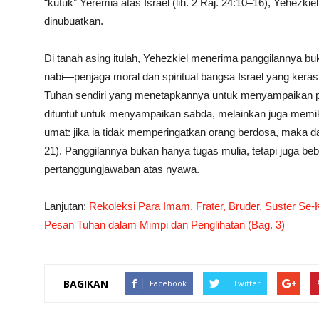
“kutuk” Yeremia atas Israel (lih. 2 Raj. 24:10–16), Yehezk
dinubuatkan.
Di tanah asing itulah, Yehezkiel menerima panggilannya bu
nabi—penjaga moral dan spiritual bangsa Israel yang kera
Tuhan sendiri yang menetapkannya untuk menyampaikan pe
dituntut untuk menyampaikan sabda, melainkan juga memik
umat: jika ia tidak memperingatkan orang berdosa, maka dar
21). Panggilannya bukan hanya tugas mulia, tetapi juga be
pertanggungjawaban atas nyawa.
Lanjutan:
Rekoleksi Para Imam, Frater, Bruder, Suster Se
Pesan Tuhan dalam Mimpi dan Penglihatan (Bag. 3)
BAGIKAN
Facebook
Twitter