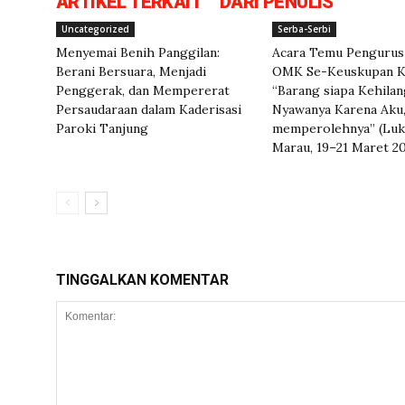
ARTIKEL TERKAIT
DARI PENULIS
Uncategorized
Serba-Serbi
Menyemai Benih Panggilan:
Acara Temu Pengurus
Berani Bersuara, Menjadi
OMK Se-Keuskupan K
Penggerak, dan Mempererat
“Barang siapa Kehila
Persaudaraan dalam Kaderisasi
Nyawanya Karena Aku,
Paroki Tanjung
memperolehnya” (Luk 
Marau, 19–21 Maret 2
TINGGALKAN KOMENTAR