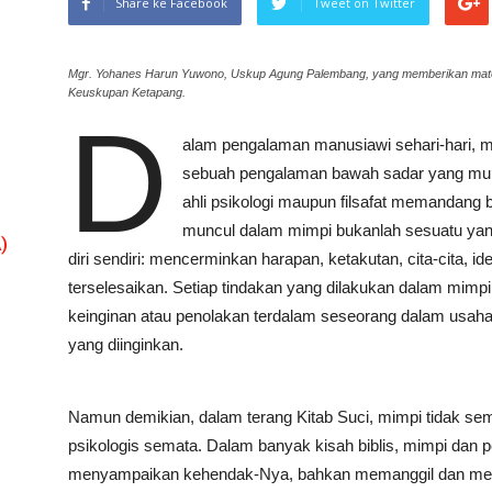
Share ke Facebook
Tweet on Twitter
Mgr. Yohanes Harun Yuwono, Uskup Agung Palembang, yang memberikan materi
Keuskupan Ketapang.
D
alam pengalaman manusiawi sehari-hari, 
sebuah pengalaman bawah sadar yang munc
ahli psikologi maupun filsafat memandang
muncul dalam mimpi bukanlah sesuatu yang t
)
diri sendiri: mencerminkan harapan, ketakutan, cita-cita, i
terselesaikan. Setiap tindakan yang dilakukan dalam mimpi 
keinginan atau penolakan terdalam seseorang dalam usahany
yang diinginkan.
Namun demikian, dalam terang Kitab Suci, mimpi tidak sem
psikologis semata. Dalam banyak kisah biblis, mimpi dan pe
menyampaikan kehendak-Nya, bahkan memanggil dan mengu