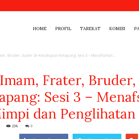
HOME
PROFIL
TAREKAT
KOMISI
P
ter, Bruder, Suster Se-Keuskupan Ketapang: Sesi 3 – Menafsirkan...
 Imam, Frater, Bruder,
pang: Sesi 3 – Menaf
mpi dan Penglihatan (
236
0