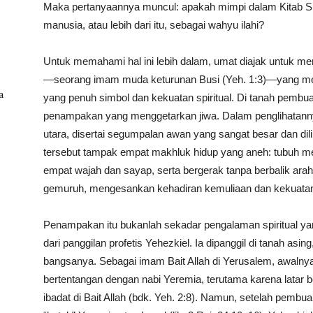
Maka pertanyaannya muncul: apakah mimpi dalam Kitab Suc
manusia, atau lebih dari itu, sebagai wahyu ilahi?
Untuk memahami hal ini lebih dalam, umat diajak untuk m
—seorang imam muda keturunan Busi (Yeh. 1:3)—yang men
a
yang penuh simbol dan kekuatan spiritual. Di tanah pembu
penampakan yang menggetarkan jiwa. Dalam penglihatannya,
utara, disertai segumpalan awan yang sangat besar dan dil
tersebut tampak empat makhluk hidup yang aneh: tubuh 
empat wajah dan sayap, serta bergerak tanpa berbalik ar
gemuruh, mengesankan kehadiran kemuliaan dan kekuatan i
Penampakan itu bukanlah sekadar pengalaman spiritual y
dari panggilan profetis Yehezkiel. Ia dipanggil di tanah asi
bangsanya. Sebagai imam Bait Allah di Yerusalem, awalny
bertentangan dengan nabi Yeremia, terutama karena latar 
ibadat di Bait Allah (bdk. Yeh. 2:8). Namun, setelah pembu