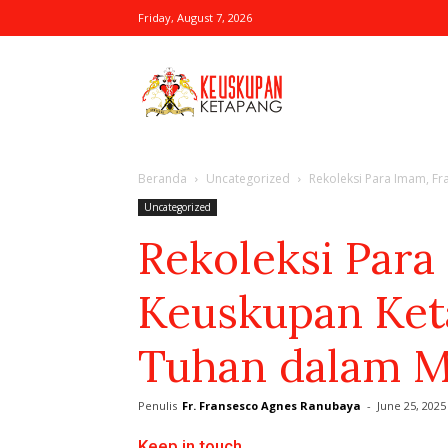
Friday, August 7, 2026
Website
Beranda
Uncategorized
Rekoleksi Para Imam, Fra
Resmi
Uncategorized
Rekoleksi Para
Keuskupan Keta
Keuskupan
Tuhan dalam Mi
Penulis
Fr. Fransesco Agnes Ranubaya
-
June 25, 2025
Ketapang
Keep in touch