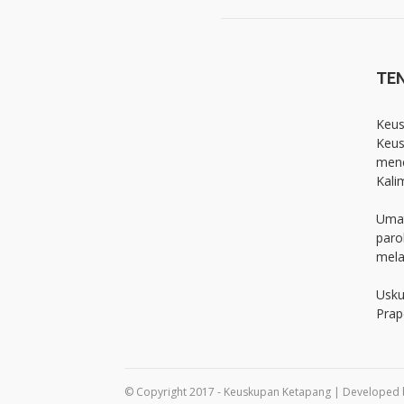
TE
Keus
Keus
menc
Kali
Umat
paro
mela
Usku
Prap
© Copyright 2017 - Keuskupan Ketapang | Developed 