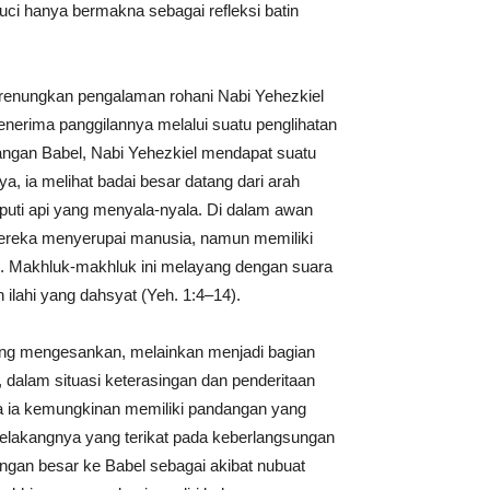
i hanya bermakna sebagai refleksi batin
erenungkan pengalaman rohani Nabi Yehezkiel
erima panggilannya melalui suatu penglihatan
angan Babel, Nabi Yehezkiel mendapat suatu
 ia melihat badai besar datang dari arah
iputi api yang menyala-nyala. Di dalam awan
mereka menyerupai manusia, namun memiliki
ah. Makhluk-makhluk ini melayang dengan suara
lahi yang dahsyat (Yeh. 1:4–14).
ang mengesankan, melainkan menjadi bagian
ng, dalam situasi keterasingan dan penderitaan
a ia kemungkinan memiliki pandangan yang
belakangnya yang terikat pada keberlangsungan
angan besar ke Babel sebagai akibat nubuat