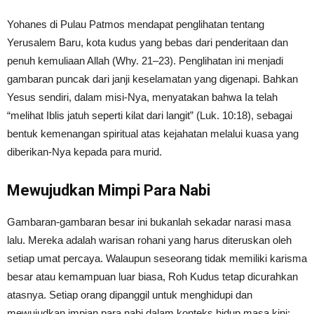
Yohanes di Pulau Patmos mendapat penglihatan tentang
Yerusalem Baru, kota kudus yang bebas dari penderitaan dan
penuh kemuliaan Allah (Why. 21–23). Penglihatan ini menjadi
gambaran puncak dari janji keselamatan yang digenapi. Bahkan
Yesus sendiri, dalam misi-Nya, menyatakan bahwa Ia telah
“melihat Iblis jatuh seperti kilat dari langit” (Luk. 10:18), sebagai
bentuk kemenangan spiritual atas kejahatan melalui kuasa yang
diberikan-Nya kepada para murid.
Mewujudkan Mimpi Para Nabi
Gambaran-gambaran besar ini bukanlah sekadar narasi masa
lalu. Mereka adalah warisan rohani yang harus diteruskan oleh
setiap umat percaya. Walaupun seseorang tidak memiliki karisma
besar atau kemampuan luar biasa, Roh Kudus tetap dicurahkan
atasnya. Setiap orang dipanggil untuk menghidupi dan
mewujudkan impian para nabi dalam konteks hidup masa kini: