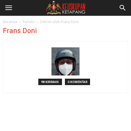
Beranda
Penulis
Dikirim oleh Frans Doni
Frans Doni
98 KIRIMAN
0 KOMENTAR