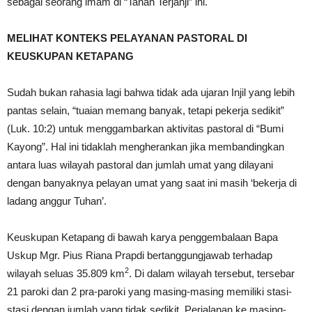
sebagai seorang imam di “Tanah Terjanji” ini.
MELIHAT KONTEKS PELAYANAN PASTORAL DI
KEUSKUPAN KETAPANG
Sudah bukan rahasia lagi bahwa tidak ada ujaran Injil yang lebih
pantas selain, “tuaian memang banyak, tetapi pekerja sedikit”
(Luk. 10:2) untuk menggambarkan aktivitas pastoral di “Bumi
Kayong”. Hal ini tidaklah mengherankan jika membandingkan
antara luas wilayah pastoral dan jumlah umat yang dilayani
dengan banyaknya pelayan umat yang saat ini masih ‘bekerja di
ladang anggur Tuhan’.
Keuskupan Ketapang di bawah karya penggembalaan Bapa
Uskup Mgr. Pius Riana Prapdi bertanggungjawab terhadap
2
wilayah seluas 35.809 km
. Di dalam wilayah tersebut, tersebar
21 paroki dan 2 pra-paroki yang masing-masing memiliki stasi-
stasi dengan jumlah yang tidak sedikit. Perjalanan ke masing-