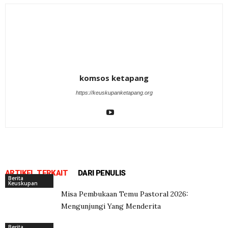
komsos ketapang
https://keuskupanketapang.org
ARTIKEL TERKAIT
DARI PENULIS
Berita
Keuskupan
Misa Pembukaan Temu Pastoral 2026:
Mengunjungi Yang Menderita
Berita