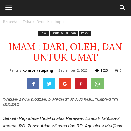
Beranda
Trika
Berita Keuskupan
Trika
Berita Keuskupan
Paroki
IMAM : DARI, OLEH, DAN
UNTUK UMAT
Penulis
komsos ketapang
-
September 2, 2023
1625
0
TAHBISAN 2 IMAM DIOSESAN DI PAROKI ST. PAULUS RASUL TUMBANG TITI
(31/8/2023)
Sebuah Reportase Reflektif atas Perayaan Ekaristi Tahbisan/
Imamat RD. Zurich Arian Witosha dan RD. Agustinus Mudjianto