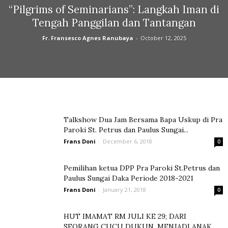
“Pilgrims of Seminarians”: Langkah Iman di
Tengah Panggilan dan Tantangan
Fr. Fransesco Agnes Ranubaya
-
October 12, 2025
Talkshow Dua Jam Bersama Bapa Uskup di Pra
Paroki St. Petrus dan Paulus Sungai...
Frans Doni
-
December 6, 2018
0
Pemilihan ketua DPP Pra Paroki St.Petrus dan
Paulus Sungai Daka Periode 2018-2021
Frans Doni
-
January 21, 2018
0
HUT IMAMAT RM JULI KE 29; DARI
SEORANG CUCU DUKUN, MENJADI ANAK