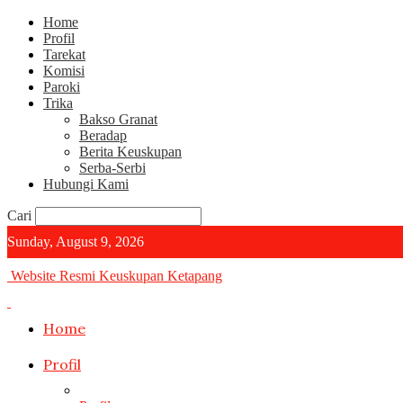
Home
Profil
Tarekat
Komisi
Paroki
Trika
Bakso Granat
Beradap
Berita Keuskupan
Serba-Serbi
Hubungi Kami
Cari
Sunday, August 9, 2026
Website Resmi Keuskupan Ketapang
Home
Profil